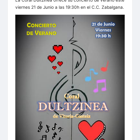
e
viernes 21 de Junio a las 19:30h en el C.C. Zabalgana.
a
/
F
e
d
e
r
a
c
i
ó
n