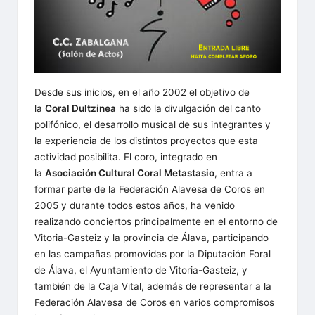
A
l
a
v
Desde sus inicios, en el año 2002 el objetivo de
e
la
Coral Dultzinea
ha sido la divulgación del canto
polifónico, el desarrollo musical de sus integrantes y
s
la experiencia de los distintos proyectos que esta
a
actividad posibilita. El coro, integrado en
la
Asociación Cultural Coral Metastasio
, entra a
d
formar parte de la Federación Alavesa de Coros en
e
2005 y durante todos estos años, ha venido
realizando conciertos principalmente en el entorno de
C
Vitoria-Gasteiz y la provincia de Álava, participando
en las campañas promovidas por la Diputación Foral
o
de Álava, el Ayuntamiento de Vitoria-Gasteiz, y
r
también de la Caja Vital, además de representar a la
Federación Alavesa de Coros en varios compromisos
o