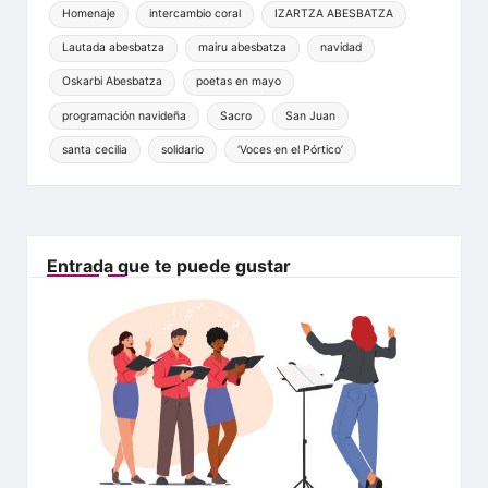
Homenaje
intercambio coral
IZARTZA ABESBATZA
Lautada abesbatza
mairu abesbatza
navidad
Oskarbi Abesbatza
poetas en mayo
programación navideña
Sacro
San Juan
santa cecilia
solidario
‘Voces en el Pórtico’
Entrada que te puede gustar