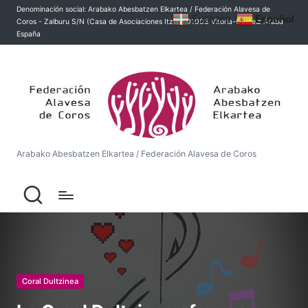
Denominación social: Arabako Abesbatzen Elkartea / Federación Alavesa de
Euskara
Español
Coros - Zalburu S/N (Casa de Asociaciones Itziar) 01003 Vitoria-Gasteiz Áraba
Saltar
España
al
contenido
A
r
a
b
Arabako Abesbatzen Elkartea / Federación Alavesa de Coros
a
k
o
A
b
Publicada
Coral Dultzinea
e
en