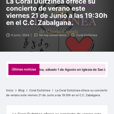
La Coral Dultzinea ofrece su
s
concierto de verano este
b
viernes 21 de Junio a las 19:30h
a
en el C.C. Zabalgana.
t
z
9 junio, 2024
No hay comentarios
Coral Dultzinea
Publicada
en
e
n
E
Últimas noticias
oncierto de misa, sábado 1 de Agosto en Iglesia de San Lorenzo de Ondate
l
k
a
Inicio
Blog
Coral Dultzinea
La Coral Dultzinea ofrece su concierto
de verano este viernes 21 de Junio a las 19:30h en el C.C. Zabalgana.
r
t
La Coral Dultzinea ofrece su concierto de verano este