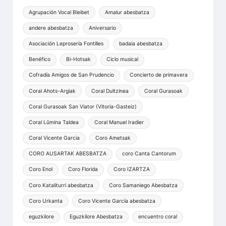
Agrupación Vocal Bleibet
Amalur abesbatza
andere abesbatza
Aniversario
Asociación Leprosería Fontilles
badaia abesbatza
Benéfico
Bi-Hotsak
Ciclo musical
Cofradía Amigos de San Prudencio
Concierto de primavera
Coral Ahots-Argiak
Coral Dultzinea
Coral Gurasoak
Coral Gurasoak San Viator (Vitoria-Gasteiz)
Coral Lûmina Taldea
Coral Manuel Iradier
Coral Vicente Garcia
Coro Ametsak
CORO AUSARTAK ABESBATZA
coro Canta Cantorum
Coro Enol
Coro Florida
Coro IZARTZA
Coro Kataliturri abesbatza
Coro Samaniego Abesbatza
Coro Urkanta
Coro Vicente García abesbatza
eguzkilore
Eguzkilore Abesbatza
encuentro coral