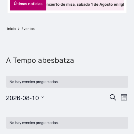
s
Últimas noticias
sbatza ofrecerá un concierto de misa, sábado 1 de Agosto en Iglesia de S
b
a
Inicio
Eventos
t
z
e
A Tempo abesbatza
n
E
No hay eventos programados.
l
k
N
N
2026-08-10
B
M
u
a
a
a
S
e
s
C
v
s
e
c
r
v
e
l
a
a
No hay eventos programados.
t
e
e
g
r
l
c