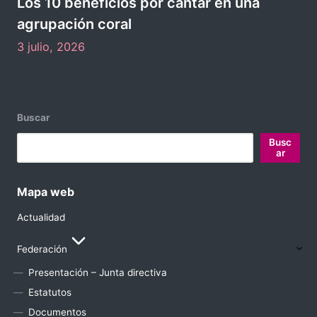
v
Los 10 beneficios por cantar en una
s
e
agrupación coral
n
3 julio, 2026
t
o
s
Buscar
Busc
ar
Mapa web
Actualidad
Federación
Presentación – Junta directiva
Estatutos