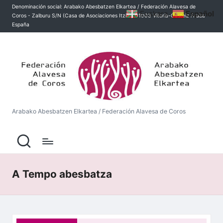
Denominación social: Arabako Abesbatzen Elkartea / Federación Alavesa de
Euskara
Español
Coros - Zalburu S/N (Casa de Asociaciones Itziar) 01003 Vitoria-Gasteiz Áraba
Saltar
España
al
contenido
A
r
a
b
Arabako Abesbatzen Elkartea / Federación Alavesa de Coros
a
k
o
A
A Tempo abesbatza
b
e