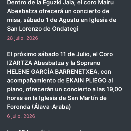
e
t
A
n
Dentro de la Eguzki Jaia, el coro Mairu
d
t
o
l
Abesbatza ofrecerá un concierto de
a
o
s
misa, sábado 1 de Agosto en Iglesia de
a
y
San Lorenzo de Ondategi
v
v
28 julio, 2026
e
i
s
El próximo sábado 11 de Julio, el Coro
s
a
IZARTZA Abesbatza y la Soprano
t
d
HELENE GARCÍA BARRENETXEA, con
a
acompañamiento de EKAIN PLIEGO al
e
s
piano, ofrecerán un concierto a las 19,00
C
d
horas en la Iglesia de San Martín de
o
e
Foronda (Álava-Araba)
r
E
6 julio, 2026
o