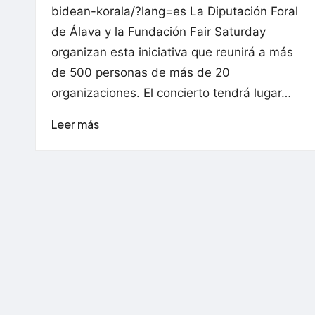
e
bidean-korala/?lang=es La Diputación Foral
de Álava y la Fundación Fair Saturday
r
organizan esta iniciativa que reunirá a más
de 500 personas de más de 20
a
organizaciones. El concierto tendrá lugar…
c
Leer más
i
ó
n
A
l
a