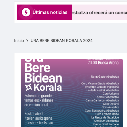
b
e
Últimas noticias
 Jaia, el coro Mairu Abesbatza ofrecerá un concierto de mi
s
b
Inicio
URA BERE BIDEAN KORALA 2024
a
t
z
e
n
E
l