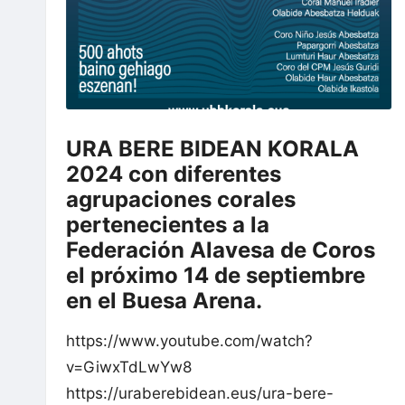
k
a
r
t
URA BERE BIDEAN KORALA
2024 con diferentes
e
agrupaciones corales
a
pertenecientes a la
Federación Alavesa de Coros
/
el próximo 14 de septiembre
en el Buesa Arena.
F
e
https://www.youtube.com/watch?
v=GiwxTdLwYw8
d
https://uraberebidean.eus/ura-bere-