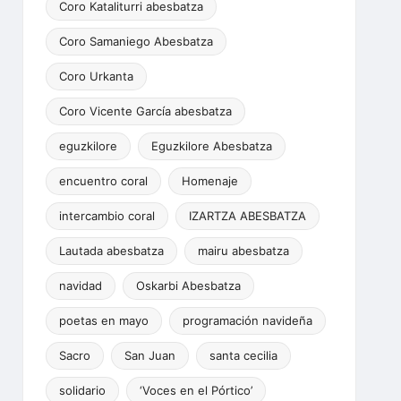
Coro Kataliturri abesbatza
Coro Samaniego Abesbatza
Coro Urkanta
Coro Vicente García abesbatza
eguzkilore
Eguzkilore Abesbatza
encuentro coral
Homenaje
intercambio coral
IZARTZA ABESBATZA
Lautada abesbatza
mairu abesbatza
navidad
Oskarbi Abesbatza
poetas en mayo
programación navideña
Sacro
San Juan
santa cecilia
solidario
‘Voces en el Pórtico’