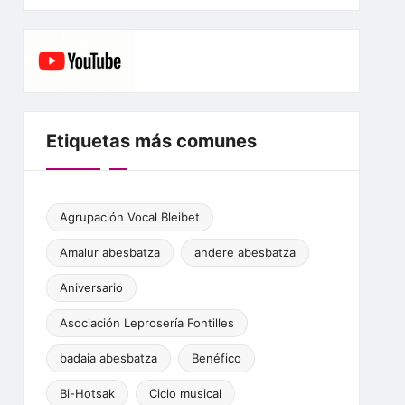
c
itt
ai
at
s
e
e
er
l
s
s
gr
b
A
e
a
o
p
n
m
o
p
g
Etiquetas más comunes
k
er
Agrupación Vocal Bleibet
Amalur abesbatza
andere abesbatza
Aniversario
Asociación Leprosería Fontilles
badaia abesbatza
Benéfico
Bi-Hotsak
Ciclo musical