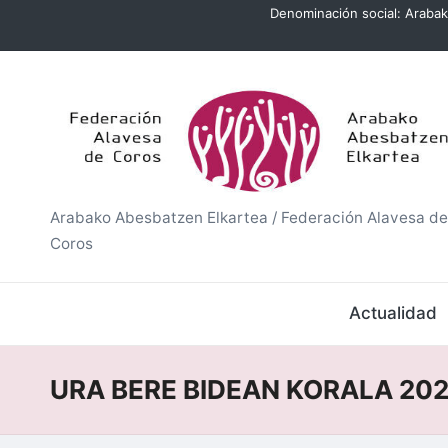
Denominación social: Arabak
Saltar
al
A
contenido
r
a
b
Arabako Abesbatzen Elkartea / Federación Alavesa de
Coros
a
k
Actualidad
o
URA BERE BIDEAN KORALA 20
A