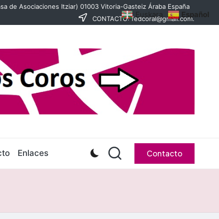
sa de Asociaciones Itziar) 01003 Vitoria-Gasteiz Áraba España
Euskara
Español
CONTACTO: fedcoral@gmail.com.
cto
Enlaces
Contacto