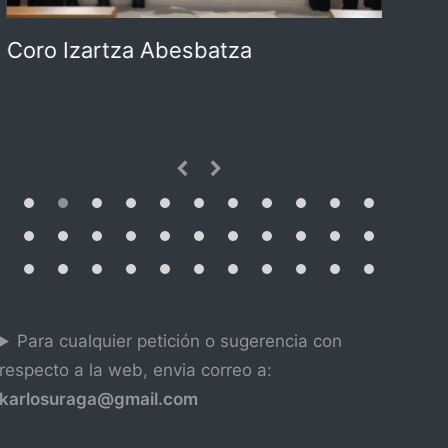
Coro Zurbano
Lûm
Para cualquier petición o sugerencia con
respecto a la web, envia correo a:
karlosuraga@gmail.com