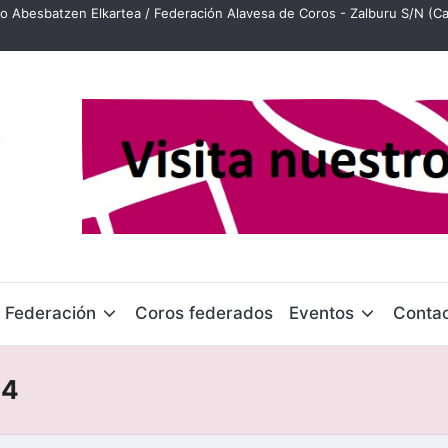
o Abesbatzen Elkartea / Federación Alavesa de Coros - Zalburu S/N (Ca
Federación
Coros federados
Eventos
Conta
24