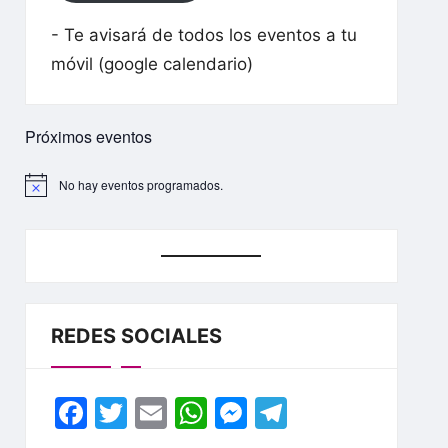
- Te avisará de todos los eventos a tu
móvil (google calendario)
Próximos eventos
No hay eventos programados.
A
v
i
s
o
REDES SOCIALES
F
T
E
W
M
T
a
w
m
h
e
el