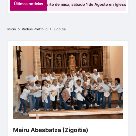
s
Últimas noticias
a ofrecerá un concierto de misa, sábado 1 de Agosto en Iglesia de San L
b
a
Inicio
Radius Portfolio
Zigoitia
t
z
e
n
E
l
k
a
r
t
Mairu Abesbatza (Zigoitia)