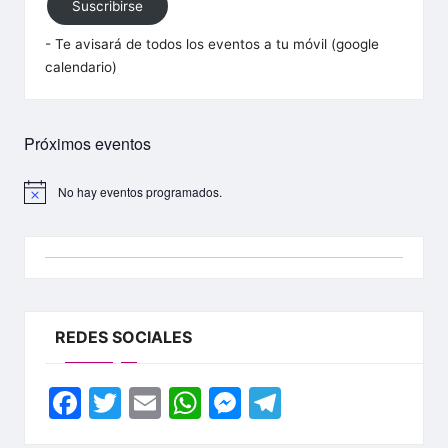
Suscribirse
A
- Te avisará de todos los eventos a tu móvil (google
l
calendario)
a
v
Próximos eventos
e
s
No hay eventos programados.
A
v
a
i
s
d
o
e
C
REDES SOCIALES
o
F
T
E
W
M
T
r
a
w
m
h
e
el
o