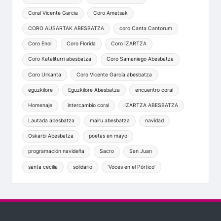
Coral Vicente Garcia
Coro Ametsak
CORO AUSARTAK ABESBATZA
coro Canta Cantorum
Coro Enol
Coro Florida
Coro IZARTZA
Coro Kataliturri abesbatza
Coro Samaniego Abesbatza
Coro Urkanta
Coro Vicente García abesbatza
eguzkilore
Eguzkilore Abesbatza
encuentro coral
Homenaje
intercambio coral
IZARTZA ABESBATZA
Lautada abesbatza
mairu abesbatza
navidad
Oskarbi Abesbatza
poetas en mayo
programación navideña
Sacro
San Juan
santa cecilia
solidario
‘Voces en el Pórtico’