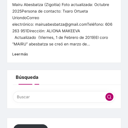
e
Mairu Abesbatza (Zigoitia) Foto actualizada: Octubre
2025Persona de contacto: Txaro Ortueta
a
UriondoCorreo
/
electrónico: mairuabesbatza@gmail.comTeléfono: 606
263 951Dirección: ALIONA MAKEEVA
F
Actualizado (Viernes, 1 de Febrero de 2019)El coro
e
“MAIRU” abesbatza se creó en marzo de…
d
Leer más
e
r
Búsqueda
a
c
i
ó
n