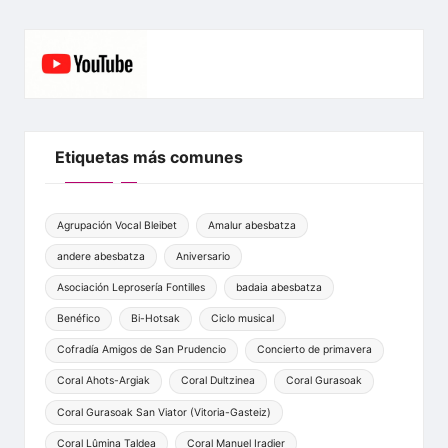
c
itt
ai
at
s
e
s
e
er
l
s
s
gr
b
A
e
a
o
p
n
m
o
p
g
Etiquetas más comunes
k
er
Agrupación Vocal Bleibet
Amalur abesbatza
andere abesbatza
Aniversario
Asociación Leprosería Fontilles
badaia abesbatza
Benéfico
Bi-Hotsak
Ciclo musical
Cofradía Amigos de San Prudencio
Concierto de primavera
Coral Ahots-Argiak
Coral Dultzinea
Coral Gurasoak
Coral Gurasoak San Viator (Vitoria-Gasteiz)
Coral Lûmina Taldea
Coral Manuel Iradier