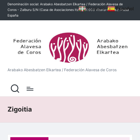
Denominación social: Arabako Abesbatzen Elkartea / Federación Alavesa de
Euskara
Español
Coros - Zalburu S/N (Casa de Asociaciones Itziar) 01003 Vitoria-Gasteiz Áraba
Saltar
España
al
contenido
A
r
a
b
Arabako Abesbatzen Elkartea / Federación Alavesa de Coros
a
k
o
A
Zigoitia
b
e