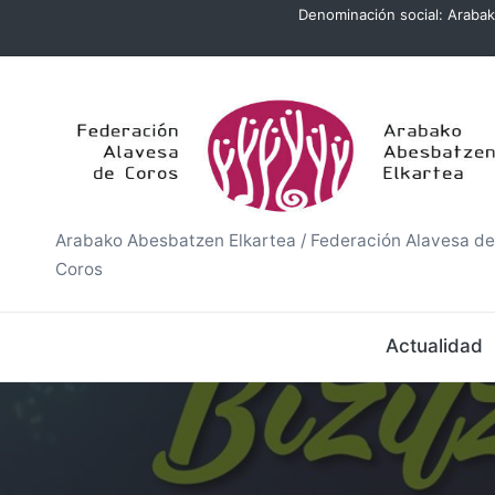
Denominación social: Arabak
Saltar
al
A
contenido
r
a
b
Arabako Abesbatzen Elkartea / Federación Alavesa de
Coros
a
k
Actualidad
o
A