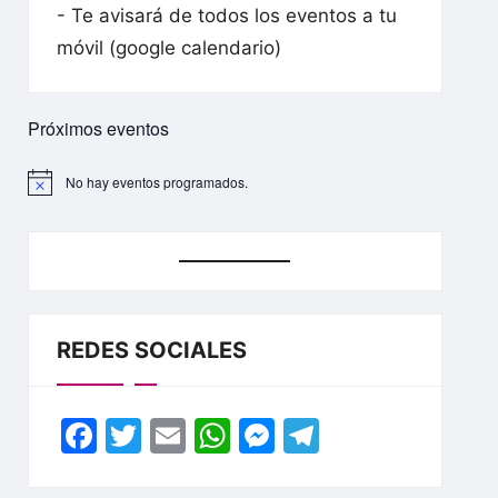
- Te avisará de todos los eventos a tu
móvil (google calendario)
Próximos eventos
No hay eventos programados.
A
v
i
s
o
REDES SOCIALES
F
T
E
W
M
T
a
w
m
h
e
el