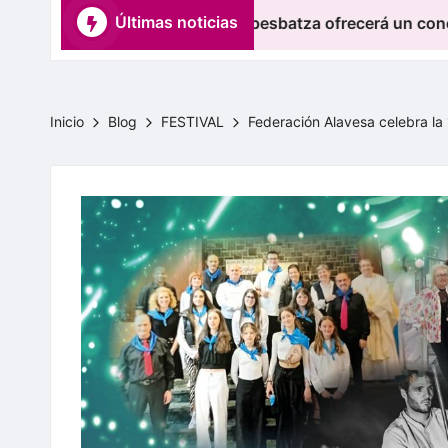
Últimas noticias
, el coro Mairu Abesbatza ofrecerá un concierto de misa, s
k
a
r
Inicio
Blog
FESTIVAL
Federación Alavesa celebra la 
t
e
a
/
F
e
d