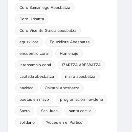
Coro Samaniego Abesbatza
Coro Urkanta
Coro Vicente García abesbatza
eguzkilore
Eguzkilore Abesbatza
encuentro coral
Homenaje
intercambio coral
IZARTZA ABESBATZA
Lautada abesbatza
mairu abesbatza
navidad
Oskarbi Abesbatza
poetas en mayo
programación navideña
Sacro
San Juan
santa cecilia
solidario
‘Voces en el Pórtico’