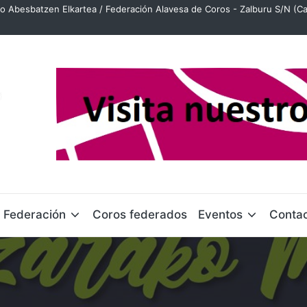
o Abesbatzen Elkartea / Federación Alavesa de Coros - Zalburu S/N (Ca
Federación
Coros federados
Eventos
Conta