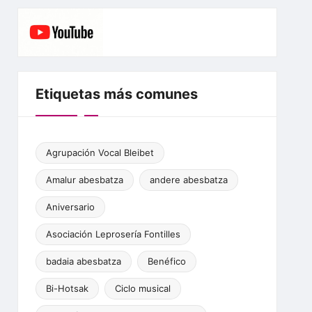
c
itt
ai
at
s
e
e
er
l
s
s
gr
b
A
e
a
o
p
n
m
o
p
g
Etiquetas más comunes
k
er
Agrupación Vocal Bleibet
Amalur abesbatza
andere abesbatza
Aniversario
Asociación Leprosería Fontilles
badaia abesbatza
Benéfico
Bi-Hotsak
Ciclo musical