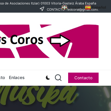
sa de Asociaciones Itziar) 01003 Vitoria-Gasteiz Áraba España
Euskara
Español
CONTACTO: fedcoral@gmail.com.
cto
Enlaces
Contacto