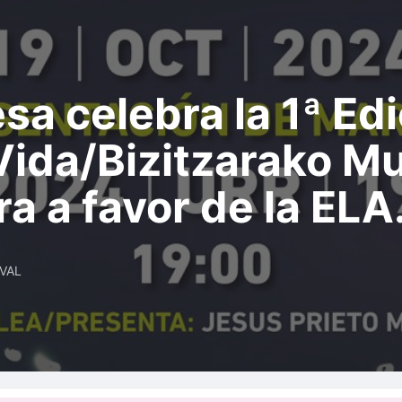
a celebra la 1ª Edi
Vida/Bizitzarako Mu
a a favor de la ELA
IVAL