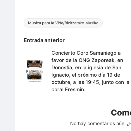
s
a
w
m
h
e
el
c
itt
ai
at
s
e
e
er
l
s
s
gr
Música para la Vida/Bizitzarako Musika
Etiquetas:
b
A
e
a
Navegación
o
p
n
m
Entrada anterior
o
p
g
de
Concierto Coro Samaniego a
k
er
favor de la ONG Zaporeak, en
entradas
Donostia, en la iglesia de San
Ignacio, el próximo día 19 de
octubre, a las 19:45, junto con la
coral Eresmin.
Come
No hay comentarios aún. ¿