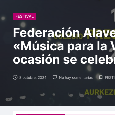
b
e
Publicada
FESTIVAL
s
en
Federación Alaves
b
«Música para la 
a
t
ocasión se celebr
z
e
8 octubre, 2024
No hay comentarios
FEST
Publicada
en
n
E
l