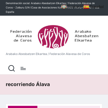
Denominación social: Arabako Abesbatzen Elkartea / Federación Alavesa de
Euskara
Español
Coros - Zalburu S/N (Casa de Asociaciones Itziar) 01003 Vitoria-Gasteiz Áraba
Saltar
España
al
contenido
A
r
a
b
Arabako Abesbatzen Elkartea / Federación Alavesa de Coros
a
k
o
A
recorriendo Álava
b
e