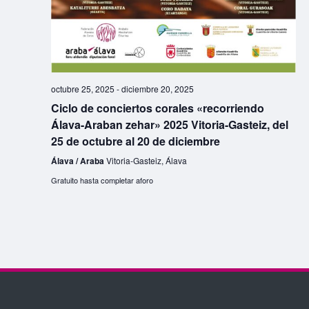
e
t
A
n
d
t
o
l
a
o
s
a
y
v
octubre 25, 2025
-
diciembre 20, 2025
v
e
Ciclo de conciertos corales «recorriendo
i
Álava-Araban zehar» 2025 Vitoria-Gasteiz, del
s
25 de octubre al 20 de diciembre
s
a
Álava / Araba
Vitoria-Gasteiz, Álava
t
d
Gratuito hasta completar aforo
a
e
s
C
d
o
e
r
E
o