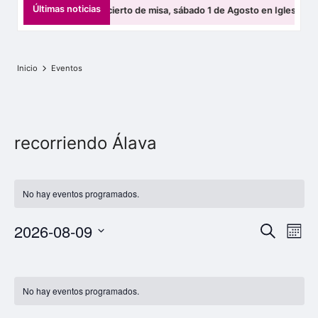
s
Últimas noticias
tza ofrecerá un concierto de misa, sábado 1 de Agosto en Iglesia de San
b
a
Inicio
Eventos
t
z
e
recorriendo Álava
n
E
No hay eventos programados.
l
k
N
N
2026-08-09
B
M
u
a
a
a
S
e
s
C
v
s
e
c
r
v
e
l
a
a
No hay eventos programados.
t
e
e
g
r
l
c